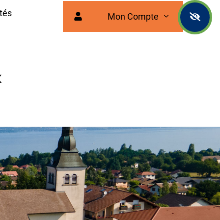
tés
Mon Compte
x