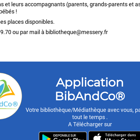
ans et leurs accompagnants (parents, grands-parents et as
 bébés !
 des places disponibles.
9.70 ou par mail à bibliotheque@messery.fr
Application
BibAndCo®
Votre bibliothèque/Médiathèque avec vous, pa
tout le temps .
A Télécharger sur